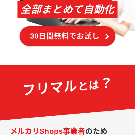
全部まとめて自動化
30日間無料でお試し
？
フリマル
とは
メルカリShops事業者
のため